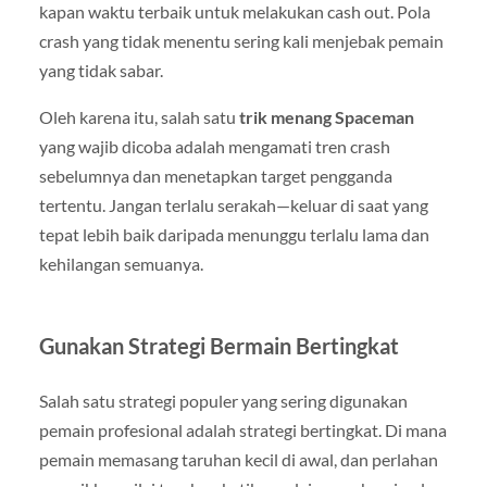
kapan waktu terbaik untuk melakukan cash out. Pola
crash yang tidak menentu sering kali menjebak pemain
yang tidak sabar.
Oleh karena itu, salah satu
trik menang Spaceman
yang wajib dicoba adalah mengamati tren crash
sebelumnya dan menetapkan target pengganda
tertentu. Jangan terlalu serakah—keluar di saat yang
tepat lebih baik daripada menunggu terlalu lama dan
kehilangan semuanya.
Gunakan Strategi Bermain Bertingkat
Salah satu strategi populer yang sering digunakan
pemain profesional adalah strategi bertingkat. Di mana
pemain memasang taruhan kecil di awal, dan perlahan