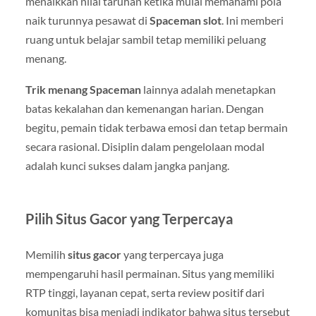
menaikkan nilai taruhan ketika mulai memahami pola
naik turunnya pesawat di
Spaceman slot
. Ini memberi
ruang untuk belajar sambil tetap memiliki peluang
menang.
Trik menang Spaceman
lainnya adalah menetapkan
batas kekalahan dan kemenangan harian. Dengan
begitu, pemain tidak terbawa emosi dan tetap bermain
secara rasional. Disiplin dalam pengelolaan modal
adalah kunci sukses dalam jangka panjang.
Pilih Situs Gacor yang Terpercaya
Memilih
situs gacor
yang terpercaya juga
mempengaruhi hasil permainan. Situs yang memiliki
RTP tinggi, layanan cepat, serta review positif dari
komunitas bisa menjadi indikator bahwa situs tersebut