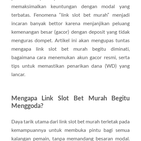
memaksimalkan keuntungan dengan modal yang
terbatas. Fenomena “link slot bet murah” menjadi
incaran banyak bettor karena menjanjikan peluang
kemenangan besar (gacor) dengan deposit yang tidak
menguras dompet. Artikel ini akan mengupas tuntas
mengapa link slot bet murah begitu diminati,
bagaimana cara menemukan akun gacor resmi, serta
tips untuk memastikan penarikan dana (WD) yang
lancar.
Mengapa Link Slot Bet Murah Begitu
Menggoda?
Daya tarik utama dari link slot bet murah terletak pada
kemampuannya untuk membuka pintu bagi semua
kalangan pemain, tanpa memandang besaran modal.