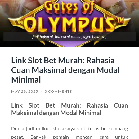
judi bakarat, baccarat online, agen bakarat,
Link Slot Bet Murah: Rahasia
Cuan Maksimal dengan Modal
Minimal
MAY 29, 2025
/
0 COMMENTS
Link Slot Bet Murah: Rahasia Cuan
Maksimal dengan Modal Minimal
Dunia judi online, khususnya slot, terus berkembang
pesat. Banyak pemain mencari cara untuk