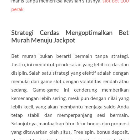
manis tanpa memeriksa keaslian situsnya.
slot bet 100
perak
Strategi Cerdas Mengoptimalkan Bet
Murah Menuju Jackpot
Bet murah bukan berarti bermain tanpa strategi.
Justru, ini menuntut pendekatan yang lebih cerdas dan
disiplin. Salah satu strategi yang efektif adalah dengan
memulai dari game slot dengan volatilitas rendah atau
sedang. Game-game ini cenderung memberikan
kemenangan lebih sering, meskipun dengan nilai yang
lebih kecil, yang akan membantu menjaga saldo Anda
tetap stabil dan memperpanjang sesi bermain.
Selanjutnya, manfaatkan fitur-fitur bonus dan promosi
yang ditawarkan oleh situs. Free spin, bonus deposit,