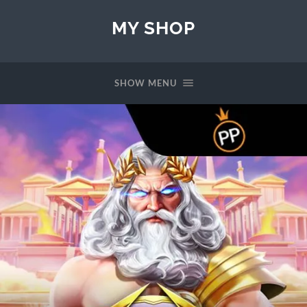
MY SHOP
SHOW MENU